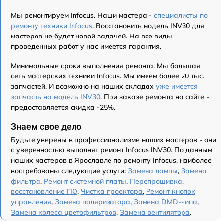
Мы ремонтируем Infocus. Наши мастера -
специалисты по
ремонту техники Infocus
. Восстановить модель INV30 для
мастеров не будет новой задачей. На все виды
проведенных работ у нас имеется гарантия.
Минимальные сроки выполнения ремонта. Мы большая
сеть мастерских техники Infocus. Мы имеем более 20 тыс.
запчастей. И возможно на наших складах
уже имеется
запчасть на модель INV30
. При заказе ремонта на сайте -
предоставляется скидка -25%.
Знаем свое дело
Будьте уверены в профессионализме наших мастеров - они
с уверенностью выполнят ремонт Infocus INV30. По данным
наших мастеров в Ярославле по ремонту Infocus, наиболее
востребованы следующие услуги:
Замена лампы
,
Замена
фильтра
,
Ремонт системной платы
,
Перепрошивка,
восстановление ПО
,
Чистка проектора
,
Ремонт кнопок
управления
,
Замена поляризатора
,
Замена DMD-чипа
,
Замена колеса цветофильтров
,
Замена вентилятора
.