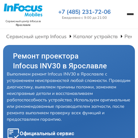
+7 (485) 231-72-06
Ежедневно с 9:00 до 21:00
Сервисный центр Infocus
в
Ярославле
Сервисный центр Infocus
Каталог устройств
Ремо
Ремонт проектора
Infocus INV30 в Ярославле
Выполняем ремонт Infocus INV30 в Ярославле с
устранением неисправностей любой сложности. Проводим
диагностику, выявляем причины поломки, заменяем
неисправные детали и восстанавливаем
работоспособность устройства. Используем оригинальные
или рекомендованные производителем запчасти, после
ремонта выполняем проверку всех функций и
предоставляем гарантию.
Официальный сервис